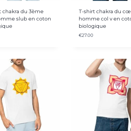
rt chakra du 3ème
T-shirt chakra du cœ
omme slub en coton
homme col v en cot
gique
biologique
€
27.00