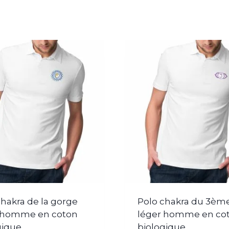
chakra de la gorge
Polo chakra du 3ème
 homme en coton
léger homme en co
gique
biologique