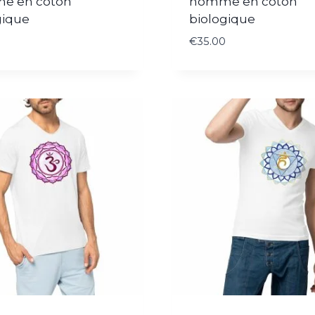
e en coton
homme en coton
gique
biologique
€
35.00