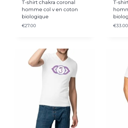
T-shirt chakra coronal
T-shir
homme col v en coton
homme
biologique
biolo
€
27.00
€
33.00