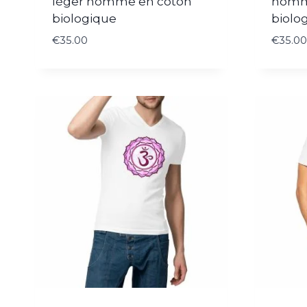
léger homme en coton
homm
biologique
biolo
€
35.00
€
35.00