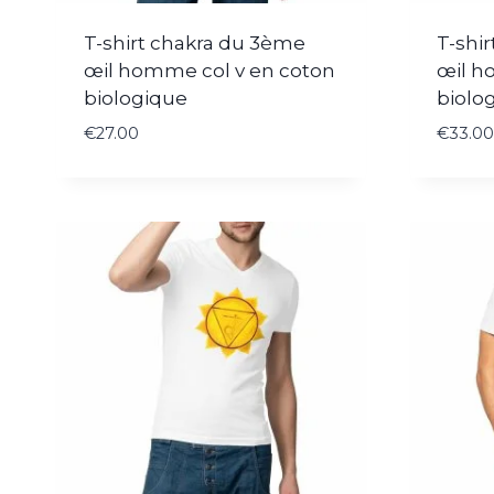
T-shirt chakra du 3ème
T-shi
œil homme col v en coton
œil h
biologique
biolo
€
27.00
€
33.00