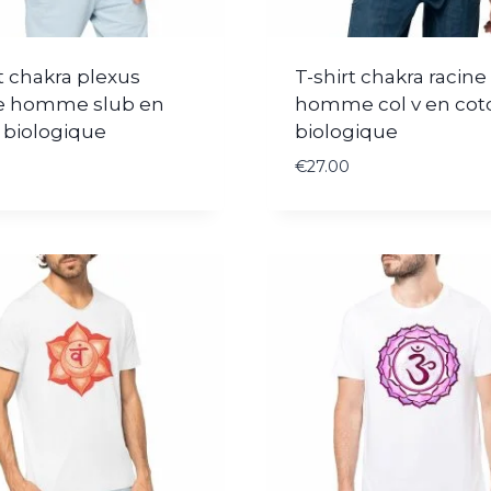
t chakra plexus
T-shirt chakra racine
re homme slub en
homme col v en cot
 biologique
biologique
€
27.00