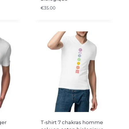
€
35.00
ger
T-shirt 7 chakras homme