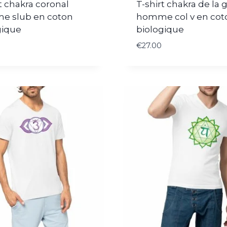
t chakra coronal
T-shirt chakra de la 
 slub en coton
homme col v en cot
gique
biologique
€
27.00