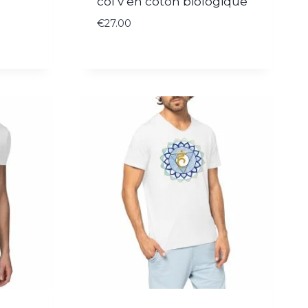
col v en coton biologique
€
27.00