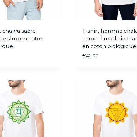
t chakra sacré
T-shirt homme chak
 slub en coton
coronal made in Fra
gique
en coton biologique
€
46.00