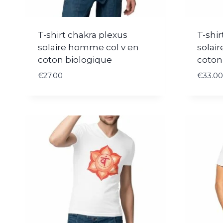
T-shirt chakra plexus
T-shir
solaire homme col v en
solai
coton biologique
coton
€
27.00
€
33.00