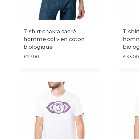
T-shirt chakra sacré
T-shir
homme col v en coton
homme
biologique
biolo
€
27.00
€
33.00