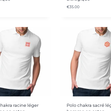
€
35.00
hakra racine léger
Polo chakra sacré lé