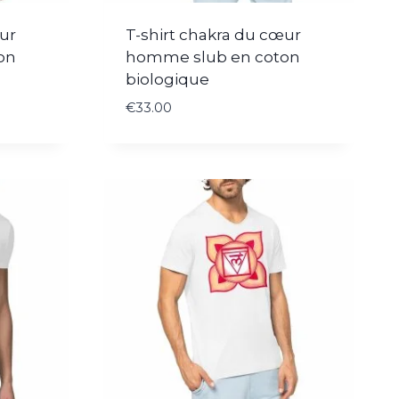
ur
T-shirt chakra du cœur
on
homme slub en coton
biologique
€
33.00