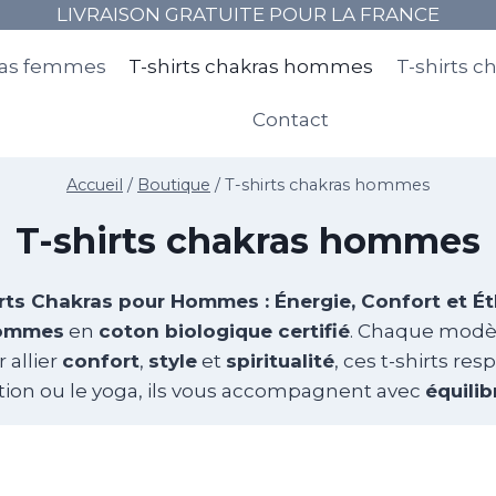
LIVRAISON GRATUITE POUR LA FRANCE
kras femmes
T-shirts chakras hommes
T-shirts c
Contact
Accueil
/
Boutique
/
T-shirts chakras hommes
T-shirts chakras hommes
rts Chakras pour Hommes : Énergie, Confort et É
hommes
en
coton biologique certifié
. Chaque modè
 allier
confort
,
style
et
spiritualité
, ces t-shirts re
ation ou le yoga, ils vous accompagnent avec
équilib