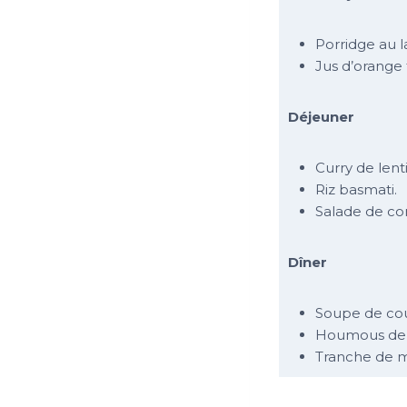
Porridge au 
Jus d’orange f
Déjeuner
Curry de lenti
Riz basmati.
Salade de c
Dîner
Soupe de cou
Houmous de c
Tranche de m