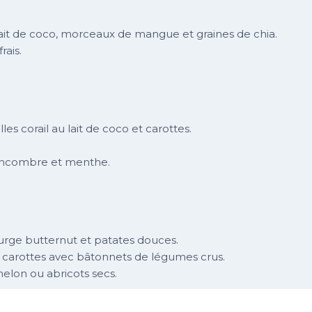
lait de coco, morceaux de mangue et graines de chia.
rais.
lles corail au lait de coco et carottes.
oncombre et menthe.
rge butternut et patates douces.
arottes avec bâtonnets de légumes crus.
elon ou abricots secs.