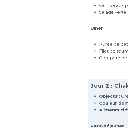
Quinoa aux po
Salade verte 
Dîner
Purée de pat
Filet de saum
Compote de 
Jour 2 : Cha
Objectif :
Créa
Couleur dom
Aliments clés
Petit-déjeuner