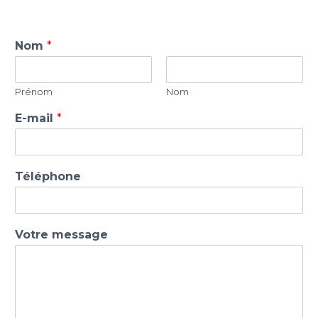
Nom
*
Prénom
Nom
E-mail
*
m
Téléphone
e
s
s
a
Votre message
g
e
*
N
o
m