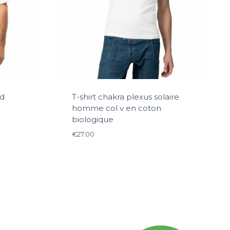
ed
T-shirt chakra plexus solaire
homme col v en coton
biologique
€
27.00