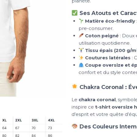
planète.
Ses Atouts et Carac
Matière éco-friendly
pre-consumer.
Coton peigné
: Doux 
utilisation quotidienne.
Tissu épais (200 g/m
Coutures latérales
: O
Coupe oversize et é
confort et du style cont
Chakra Coronal : Éve
Le
chakra coronal
, symbole
inspire ce
t-shirt oversiz
d’esprit et votre quête d’équi
Des Couleurs Intem