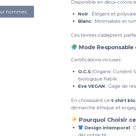
Disponible en deux coloris es
pour hommes
Noir
: Élégant et polyvale
Blanc
: Minimaliste et lu
Ces teintes s’adaptent parfa
Mode Responsable e
Certifications incluses :
O.C.S
(Organic Content S
biologique fiable.
Eve VEGAN
: Gage de res
En choisissant ce
t-shirt b
démarche éthique et engag
Pourquoi Choisir ce
Design intemporel
: 
décontracté.