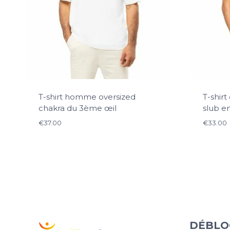
T-shirt homme oversized
T-shir
chakra du 3ème œil
slub e
€
37.00
€
33.00
DÉBLO