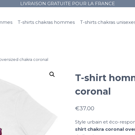
LIVRAISON GRATUITE POUR LA FRANCE
femmes
T-shirts chakras hommes
T-shirts chakras unisexe
oversized chakra coronal
T-shirt hom
coronal
€
37.00
Style urbain et éco-respo
shirt chakra coronal ov