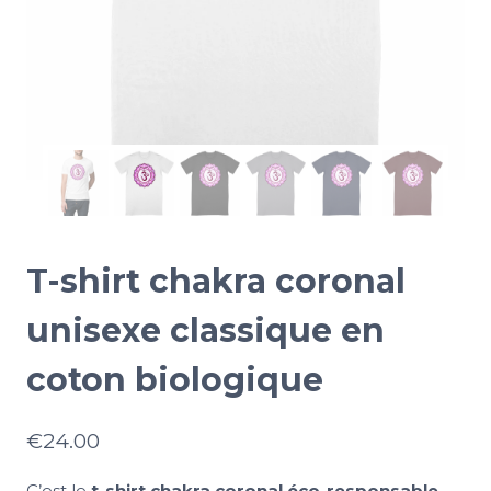
T-shirt chakra coronal
unisexe classique en
coton biologique
€
24.00
C’est le
t-shirt chakra coronal éco-responsable