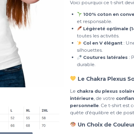
Voici pourquoi ce t-shirt dev
100% coton en conve
et responsable.
Légèreté optimale (1
toutes les activités.
Col en V élégant
: Une
silhouettes.
Coutures latérales
: 
durable.
Le Chakra Plexus So
Le
chakra du plexus solair
intérieure
, de votre
confia
personnelle
. Ce t-shirt es
quête d’équilibre et de positi
Un Choix de Couleur