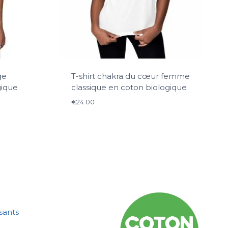
ge
T-shirt chakra du cœur femme
gique
classique en coton biologique
€
24.00
sants