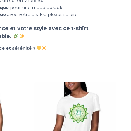
un col en V raffiné.
ique
pour une mode durable.
que
avec votre chakra plexus solaire.
ce et votre style avec ce t-shirt
able.
ce et sérénité ?