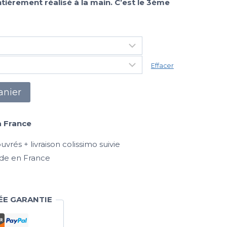
tièrement réalisé à la main. C’est le 3ème
Effacer
anier
a France
vrés + livraison colissimo suivie
de en France
ÉE GARANTIE