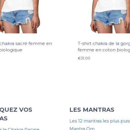
t chakra sacré femme en
T-shirt chakra de la gor
biologique
femme en coton biolo
€
31.00
QUEZ VOS
LES MANTRAS
AS
Les 12 mantras les plus puis
Mantra Om
 le Chakra Racine