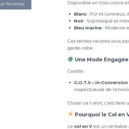
Disponible en trois coloris é
pour femmes
Blanc
: Pur et lumineux, il
Noir
: Sophistiqué et int
Bleu marine
: Moderne et
Ces teintes neutres vous pe
garde-robe.
Une Mode Engagée 
Certifié :
G.O.T.S – In-Conversion
respectueuse de l’envir
Choisir ce t-shirt, c’est fair
Pourquoi le Col en V
Le
col en V
est un véritable 