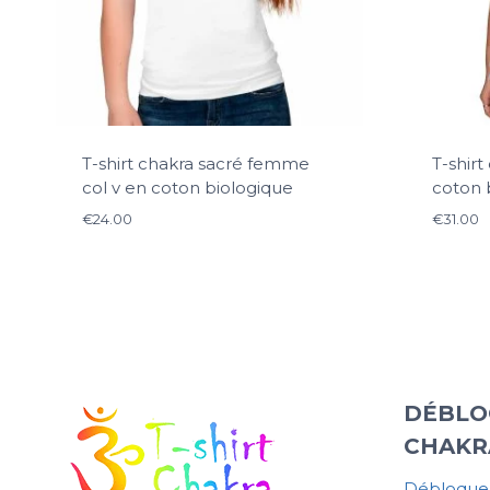
T-shirt chakra sacré femme
T-shir
col v en coton biologique
coton 
€
24.00
€
31.00
DÉBLO
CHAKR
Débloquer