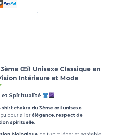
u 3ème Œil Unisexe Classique en
Vision Intérieure et Mode
 et Spiritualité
t-shirt chakra du 3ème œil unisexe
çu pour allier
élégance
,
respect de
ion spirituelle
.
sion biologique
, ce t-shirt léger et agréable