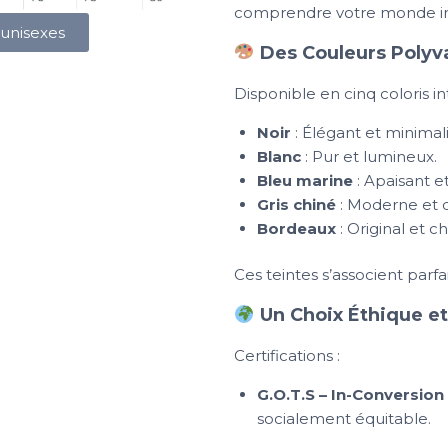
comprendre votre monde intér
 unisexes
Des Couleurs Polyva
Disponible en cinq coloris i
Noir
: Élégant et minimali
Blanc
: Pur et lumineux.
Bleu marine
: Apaisant et
Gris chiné
: Moderne et 
Bordeaux
: Original et c
Ces teintes s’associent parf
Un Choix Éthique e
Certifications :
G.O.T.S – In-Conversion
socialement équitable.