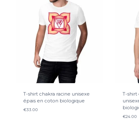
T-shirt chakra racine unisexe
T-shirt
épais en coton biologique
unisex
biolog
€
33.00
€
24.00