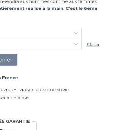
 il conviendra aux hommes comme aux femmes.
tièrement réalisé à la main. C’est le 6ème
Effacer
anier
a France
vrés + livraison colissimo suivie
de en France
ÉE GARANTIE