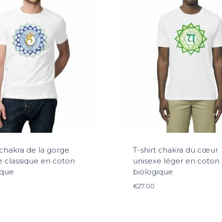
 chakra de la gorge
T-shirt chakra du cœur
e classique en coton
unisexe léger en coton
ique
biologique
€
27.00