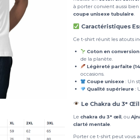
à porter convient aussi bi
coupe unisexe tubulaire
.
Caractéristiques Es
Ce t-shirt réunit les atouts i
Coton en conversion
de la planète.
Légèreté parfaite (14
occasions.
Coupe unisexe
: Un s
Qualité supérieure
: 
Le Chakra du 3ᵉ Œil 
Le
chakra du 3ᵉ œil
, ou
Ajn
clarté mentale
.
Porter ce t-shirt peut vous a