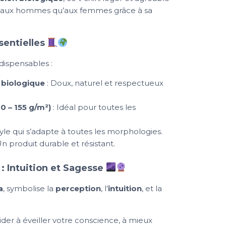
en aux hommes qu’aux femmes grâce à sa
sentielles
ndispensables :
 biologique
: Doux, naturel et respectueux
0 – 155 g/m²)
: Idéal pour toutes les
tyle qui s’adapte à toutes les morphologies.
Un produit durable et résistant.
: Intuition et Sagesse
a
, symbolise la
perception
, l’
intuition
, et la
ider à éveiller votre conscience, à mieux