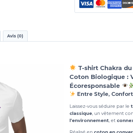
Avis (0)
T-shirt Chakra d
Coton Biologique : 
Écoresponsable
Entre Style, Confort
Laissez-vous séduire par le
classique
, un vêtement con
l’environnement
, et
connex
Réalisé en
coton en conver