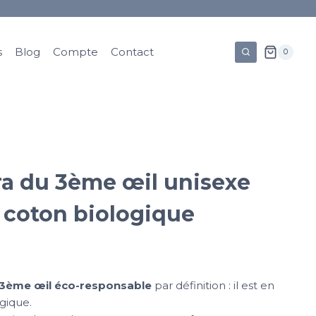
s
Blog
Compte
Contact
0
ra du 3ème œil unisexe
 coton biologique
u 3ème œil éco-responsable
par définition : il est en
gique.